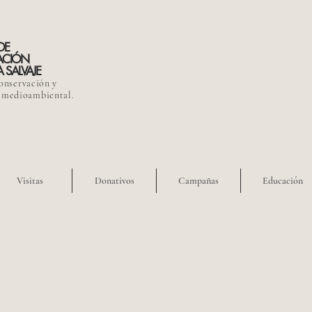
DE
ACIÓN
 SALVAJE
onservación y
 medioambiental.
Visitas
Donativos
Campañas
Educación