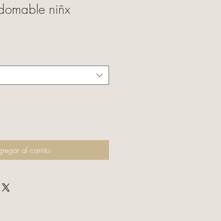
domable niñx
Precio
€
de
oferta
regar al carrito