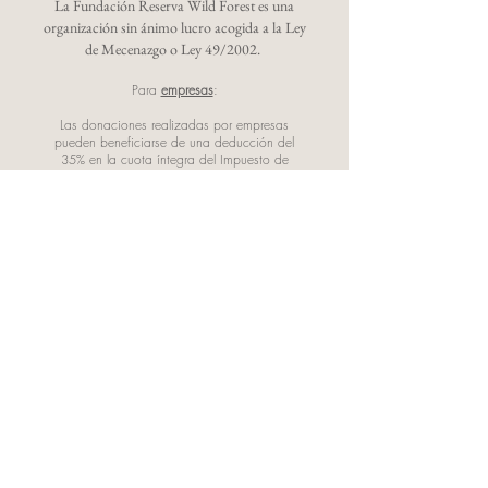
La Fundación Reserva Wild Forest es una
organización sin ánimo lucro acogida a la Ley
de Mecenazgo o Ley 49/2002.
Para
empresas
:
Las donaciones realizadas por empresas
pueden beneficiarse de una deducción del
35% en la cuota íntegra del Impuesto de
Sociedades, con un límite del 10% sobre la
base imponible.
Si la donación se mantiene a la misma
entidad durante tres años consecutivos, este
porcentaje aumenta al 40%.
Para
particulares
:
Se puede desgravar el 80% de los primeros
150€ donados.
A partir de esa cantidad, la desgravación es
del 35%.
Si las donaciones se han mantenido durante
tres años o más, el porcentaje de
desgravación sobre el excedente aumenta al
40% (siempre que el importe donado haya
sido igual o superior en cada uno de los tres
años).