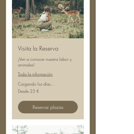
Visita la Reserva
¡Ven a conocer nuestra labor y
animales!
Toda la información
Cargando los días...
Desde
Desde 25 €
25
euros
Reservar plazas