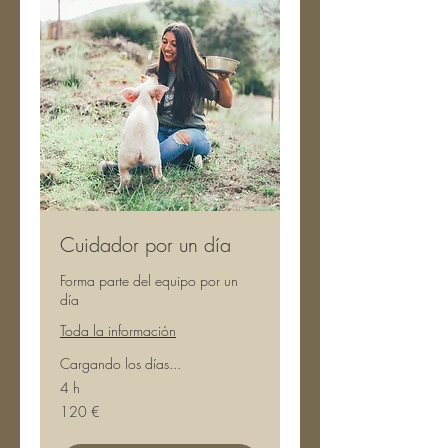
Cuidador por un día
Forma parte del equipo por un
día
Toda la información
Cargando los días...
4 h
120
120 €
euros