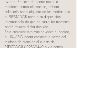
usuario. En caso de querer recibirla
mediante correo electrónico, deberá
solicitarlo por cualquiera de los medios que
el PRESTADOR pone a su disposición,
informándole de que en cualquier momento
podrá revocar dicha decisión.
Para cualquier información sobre el pedido,
el USUARIO podrá contactar a través del
teléfono de atención al cliente del
PRESTADOR
629809440
o vía correo
electrónico a la dirección
reservawildforest@gmail.com
.
9. GASTOS DE TRANSPORTE
Los precios publicados en la tienda no
incluyen gastos de envío o comunicación, ni
de instalación o descarga, o prestaciones
complementarias, salvo pacto expreso por
escrito en contrario.
Los portes se calcularán en el momento de
guardar la cesta o presupuesto, ya que se
calculan por el peso de los productos y por