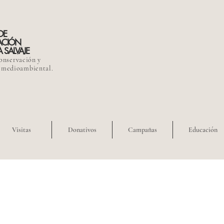
DE
ACIÓN
 SALVAJE
onservación y
 medioambiental.
Visitas
Donativos
Campañas
Educación