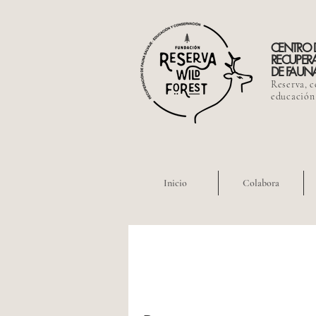
CENTRO 
RECUPER
DE FAUNA
Reserva, c
educación
Inicio
Colabora